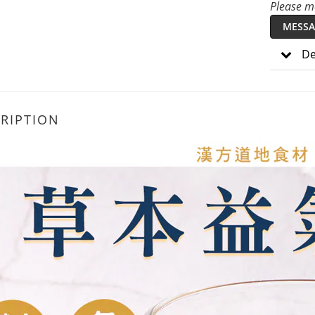
Please me
MESSA
De
RIPTION