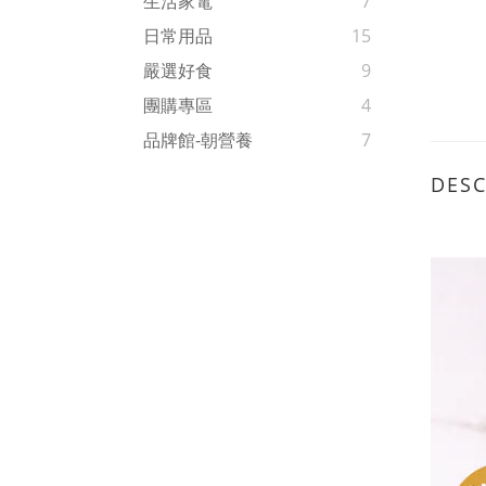
生活家電
7
日常用品
15
嚴選好食
9
團購專區
4
品牌館-朝營養
7
DESC