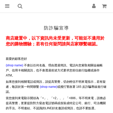
防詐騙宣導
商店建置中，以下資訊尚未受更新，可能並不適用於
您的購物體驗；若有任何疑問請與店家聯繫確認。
親愛的顧客您好
{shop name}
不會以任何名義、理由透過簡訊、電話向您索取相關金融帳
戶、信用卡相關資訊，也不會透過前述方式要求您前往銀行臨櫃或操作
ATM。
如果您接到相關電話或簡訊，請提高警覺，切勿輕信不明來電指示，若有疑
慮，敬請於第一時間聯繫
{shop name}
或撥打警政署 165 反詐騙專線進行確
認。
當您接到來電顯示開頭為「+」、「+2」、」「+886」等不明來電，請務必
提高警覺，更要提防對方竄改電話號碼或假裝成特定公司、銀行、司法機關
的手法。不明連結、不認識的LINE好友邀請或簡訊，也請不要點選。