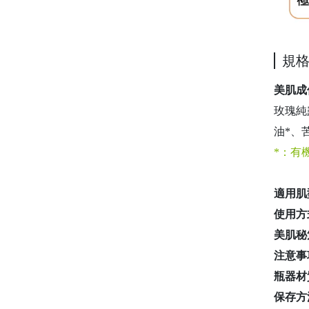
規
美肌成
玫瑰純
油*、
*：有
適用肌
使用方
美肌秘
注意事
瓶器材
保存方