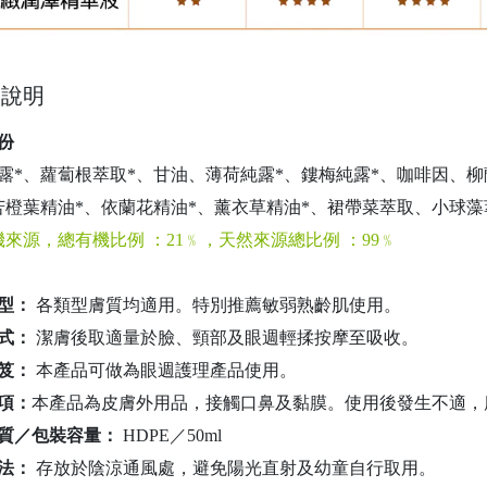
格說明
份
露*、蘿蔔根萃取*、甘油、薄荷純露*、鏤梅純露*、咖啡因、
苦橙葉精油*、依蘭花精油*、薰衣草精油*、裙帶菜萃取、小球藻
機來源，總有機比例 ：21﹪，天然來源總比例 ：99﹪
型：
各類型膚質均適用。特別推薦敏弱熟齡肌使用。
式：
潔膚後取適量於臉、頸部及眼週輕揉按摩至吸收。
笈：
本產品可做為眼週護理產品使用。
項：
本產品為皮膚外用品，接觸口鼻及黏膜。使用後發生不適，
質／包裝容量：
HDPE／50ml
法：
存放於陰涼通風處，避免陽光直射及幼童自行取用。