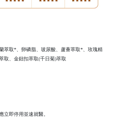
柳蘭萃取*、卵磷脂、玻尿酸、蘆薈萃取*、玫瑰精
萃取、金鈕扣萃取(千日菊)萃取
應立即停用並速就醫。