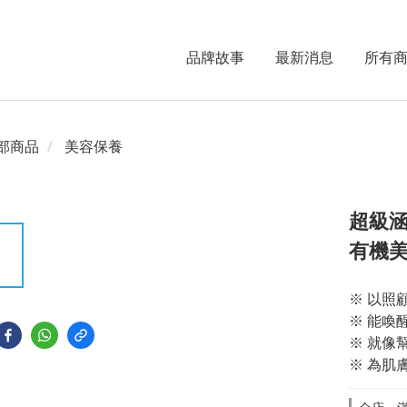
品牌故事
最新消息
所有
部商品
美容保養
超級涵
有機美
※ 以照
※ 能喚
※ 就像
※ 為肌