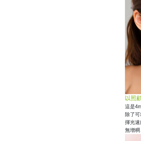
以照
這是4
除了可
揮光速
無增稠