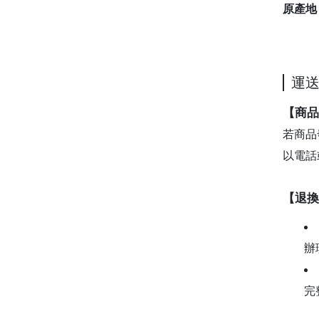
原產地
運
【商品
若商品
以電話
【退換
辦
完