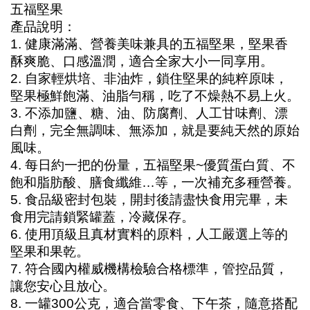
五福堅果
產品說明：
1. 健康滿滿、營養美味兼具的五福堅果，堅果香
酥爽脆、口感溫潤，適合全家大小一同享用。
2. 自家輕烘培、非油炸，鎖住堅果的純粹原味，
堅果極鮮飽滿、油脂勻稱，吃了不燥熱不易上火。
3. 不添加鹽、糖、油、防腐劑、人工甘味劑、漂
白劑，完全無調味、無添加，就是要純天然的原始
風味。
4. 每日約一把的份量，五福堅果~優質蛋白質、不
飽和脂肪酸、膳食纖維…等，一次補充多種營養。
5. 食品級密封包裝，開封後請盡快食用完畢，未
食用完請鎖緊罐蓋，冷藏保存。
6. 使用頂級且真材實料的原料，人工嚴選上等的
堅果和果乾。
7. 符合國內權威機構檢驗合格標準，管控品質，
讓您安心且放心。
8. 一罐300公克，適合當零食、下午茶，隨意搭配